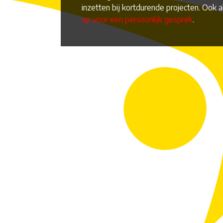
inzetten bij kortdurende projecten. Ook a
op voor een persoonlijk gesprek
.