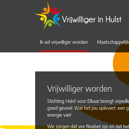
Spring naar hoofd-inhoud
(current)
Ik wil vrijwilliger worden
Maatschappelij
Vrijwilliger worden
Stichting Hulst voor Elkaar brengt vrijwil
goed gevoel. Wat het jou oplevert: een g
energie van!
We zorgen dat we flexibel zijn en dat het 