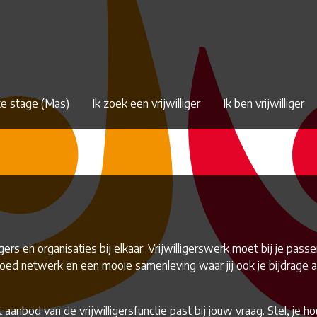
ke stage (Mas)
Ik zoek een vrijwilliger
Ik ben vrijwilliger
ligers en organisaties bij elkaar. Vrijwilligerswerk moet bij je pa
oed netwerk en een mooie samenleving waar jij ook je bijdrage aan
aanbod van de vrijwilligersfunctie past bij jouw vraag. Stel, je ho