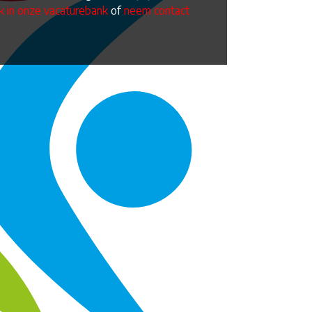
jk in onze vacaturebank
of
neem contact